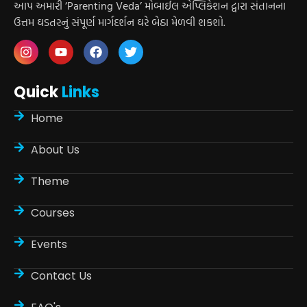
આપ અમારી ‘Parenting Veda’ મોબાઈલ એપ્લિકેશન દ્વારા સંતાનના
ઉત્તમ ઘડતરનું સંપૂર્ણ માર્ગદર્શન ઘરે બેઠા મેળવી શકશો.
Quick
Links
Home
About Us
Theme
Courses
Events
Contact Us