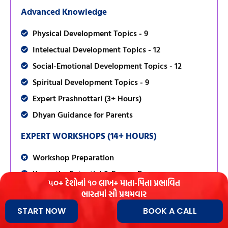
Advanced Knowledge
Physical Development Topics - 9
Intelectual Development Topics - 12
Social-Emotional Development Topics - 12
Spiritual Development Topics - 9
Expert Prashnottari (3+ Hours)
Dhyan Guidance for Parents
EXPERT WORKSHOPS (14+ HOURS)
Workshop Preparation
Know the Potential & Reap a Dream
૫૦+ દેશોનાં ૧૦ લાખ+ માતા-પિતા પ્રભાવિત
Be Role Model, not Preacher
ભારતમાં સૌ પ્રથમવાર
Give Time & Love Regularly
START NOW
BOOK A CALL
Enroll Event
Child Psycology - 30 Skills