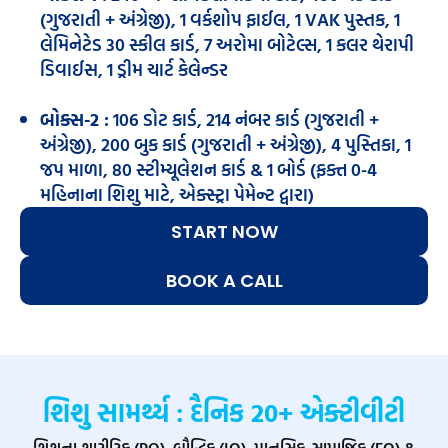
(ગુજરાતી + અંગ્રેજી), 1 વર્કશોપ ફાઈલ, 1 VAK પુસ્તક, 1
લેમિનેટેડ 30 સ્કીલ કાર્ડ, 7 અરોમા બોટેલ્સ, 1 કલર થેરાપી
ડિવાઈસ, 1 ડ્રીમ ચાર્ટ કેલેન્ડર
બોક્સ-2 :
106 ડોટ કાર્ડ, 214 નંબર કાર્ડ (ગુજરાતી +
અંગ્રેજી), 200 બુક કાર્ડ (ગુજરાતી + અંગ્રેજી), 4 પુસ્તિકા, 1
જપ માળા, 80 સ્ટીમ્યૂલેશન કાર્ડ & 1 બોર્ડ (ફક્ત 0-4
મહિનાના શિશુ માટે, એક્સ્ટ્રા પેમેન્ટ દ્વારા)
START NOW
BOOK A CALL
શિશુ સામર્થ્ય : દૈનિક 20+ એક્ટીવીટી
શિશુના શારીરિક (PQ), બૌદ્ધિક (IQ), માનસિક-સામાજિક (EQ) &