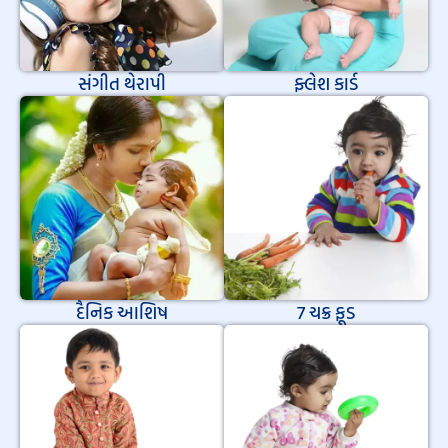
સંગીત થેરાપી
ફ્લેશ કાર્ડ
દૈનિક આશિષ
7 ચક્ર ફૂડ