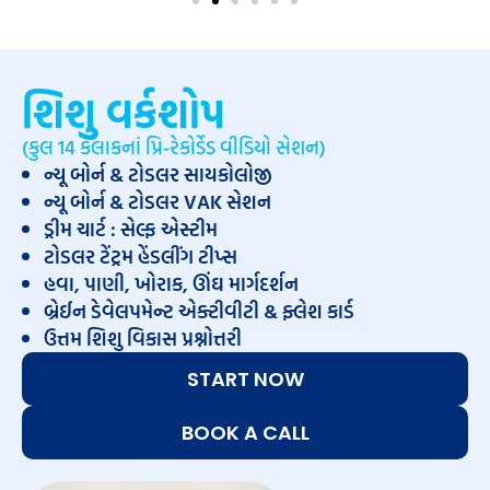
શિશુ વર્કશોપ
(કુલ 14 કલાકનાં પ્રિ-રેકોર્ડેડ વીડિયો સેશન)
ન્યૂ બોર્ન & ટોડલર સાયકોલોજી
ન્યૂ બોર્ન & ટોડલર VAK સેશન
ડ્રીમ ચાર્ટ : સેલ્ફ એસ્ટીમ
ટોડલર ટેંટ્રમ હેંડલીંગ ટીપ્સ
હવા, પાણી, ખોરાક, ઊંઘ માર્ગદર્શન
બ્રેઈન ડેવેલપમેન્ટ એક્ટીવીટી & ફ્લેશ કાર્ડ
ઉત્તમ શિશુ વિકાસ પ્રશ્નોત્તરી
START NOW
BOOK A CALL