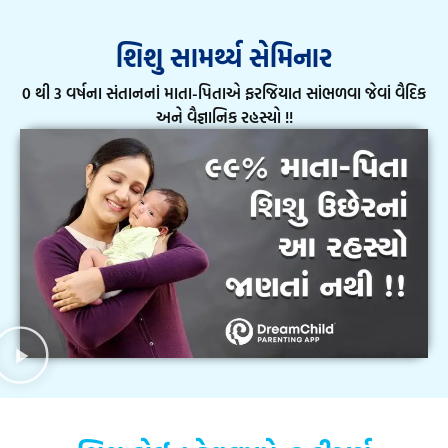
શિશુ સામર્થ્ય સેમિનાર
0 થી 3 વર્ષના સંતાનનાં માતા-પિતાએ ફરજિયાત સાંભળવા જેવાં વૈદિક
અને વૈજ્ઞાનિક રહસ્યો !!