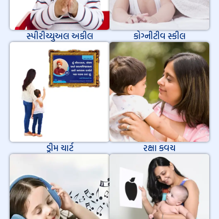
સ્પીરીચ્યુઅલ અકીલ
કોગ્નીટીવ સ્કીલ
ડ્રીમ ચાર્ટ
રક્ષા કવચ