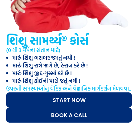
શિશુ સામર્થ્ય® કોર્સ
(0 થી 3 વર્ષના સંતાન માટે)
મારું શિશુ બરાબર જમતું નથી !
મારું શિશુ રાત્રે જાગે છે, હેરાન કરે છે !
મારું શિશુ જીદ્દ-ગુસ્સો કરે છે !
મારું શિશુ કોઈની પાસે જતું નથી !
ઉપરની સમસ્યાઓનું વૈદિક અને વૈજ્ઞાનિક માર્ગદર્શન મેળવવા..
START NOW
BOOK A CALL