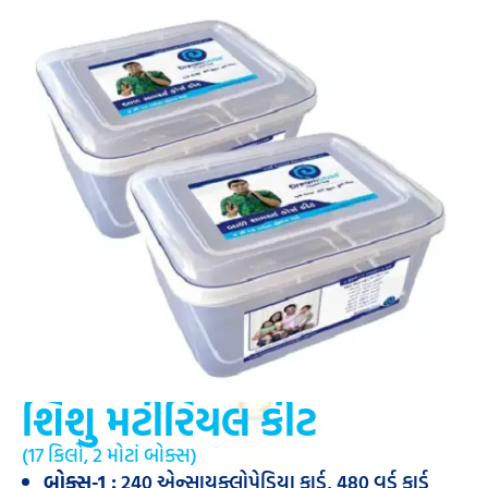
શિશુ મટીરિયલ કીટ
(17 કિલો, 2 મોટાં બોક્સ)
બોક્સ-1 :
240 એન્સાયક્લોપેડિયા કાર્ડ, 480 વર્ડ કાર્ડ