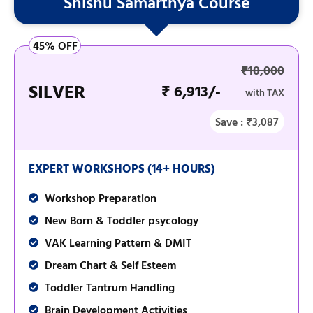
Shishu Samarthya Course
45% OFF
₹10,000
SILVER
₹ 6,913/-
with TAX
Save : ₹3,087
EXPERT WORKSHOPS (14+ HOURS)
Workshop Preparation
New Born & Toddler psycology
VAK Learning Pattern & DMIT
Dream Chart & Self Esteem
Toddler Tantrum Handling
Brain Development Activities