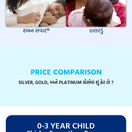
શયન સંવાદ®
હાલરડું
PRICE COMPARISON
SILVER, GOLD, અને PLATINUM કોર્સમાં શું ફેર છે ?
0-3 YEAR CHILD