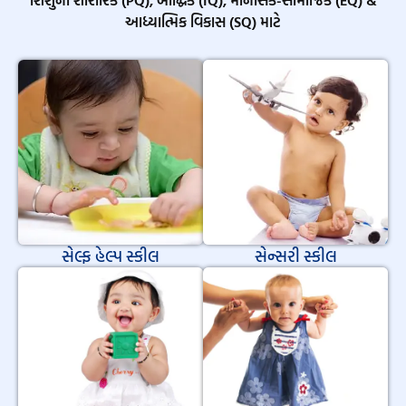
આધ્યાત્મિક વિકાસ (SQ) માટે
સેલ્ફ હેલ્પ સ્કીલ
સેન્સરી સ્કીલ