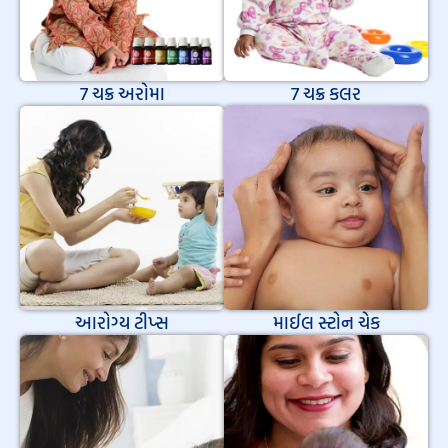
7 ચક્ર અરોમા
7 ચક્ર કલર
આરોગ્ય ટીપ્સ
માઈલ સ્ટોન ચેક