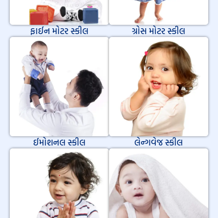
ફાઈન મોટર સ્કીલ
ગ્રોસ મોટર સ્કીલ
ઈમોશનલ સ્કીલ
લેન્ગવેજ સ્કીલ