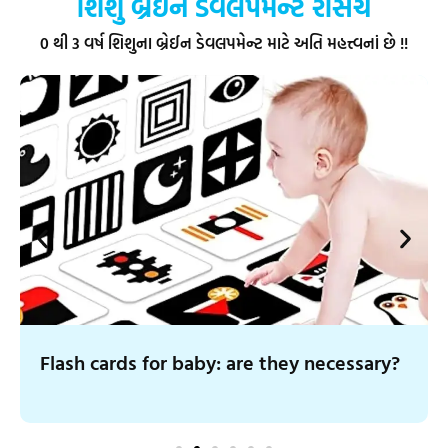
શિશુ બ્રેઈન ડેવલપમેન્ટ રીસર્ચ
0 થી 3 વર્ષ શિશુના બ્રેઈન ડેવલપમેન્ટ માટે અતિ મહત્ત્વનાં છે !!
Flash cards for baby: are they necessary?