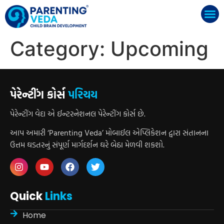
Category:
Upcoming
પેરેન્ટીંગ કોર્સ
પરિચય
પેરેન્ટીંગ વેદા એ ઈન્ટરનેશનલ પેરેન્ટીંગ કોર્સ છે.
આપ અમારી ‘Parenting Veda’ મોબાઈલ એપ્લિકેશન દ્વારા સંતાનના
ઉત્તમ ઘડતરનું સંપૂર્ણ માર્ગદર્શન ઘરે બેઠા મેળવી શકશો.
Quick
Links
Home